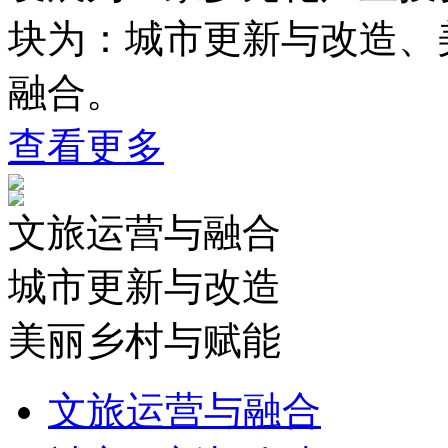
块为：城市更新与改造、
融合。
查看更多
文旅运营与融合
城市更新与改造
美丽乡村与赋能
文旅运营与融合