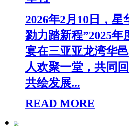
2026年2月10日
勠力踏新程”2025
宴在三亚亚龙湾华邑
人欢聚一堂，共同回
共绘发展...
READ MORE