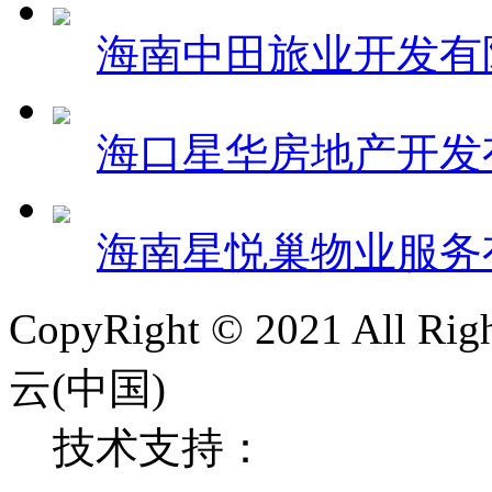
海南中田旅业开发有
海口星华房地产开发
海南星悦巢物业服务
CopyRight © 2021 All
云(中国)
技术支持：