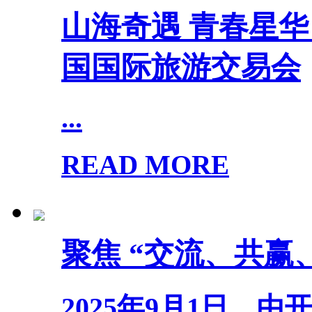
山海奇遇 青春星华 |
国国际旅游交易会
...
READ MORE
聚焦 “交流、共赢
2025年9月1日，由