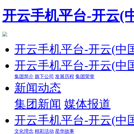
开云手机平台-开云(中
开云手机平台-开云(中国
开云手机平台-开云(中国
集团简介
旗下公司
发展历程
集团荣誉
新闻动态
集团新闻
媒体报道
开云手机平台-开云(中国
文化理念
精彩活动
星华故事