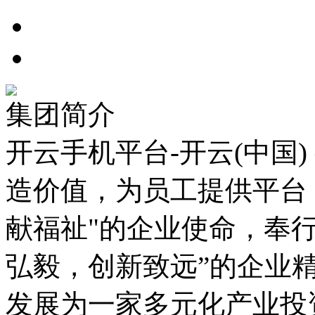
集团简介
开云手机平台-开云(中国)
造价值，为员工提供平台
献福祉"的企业使命，奉
弘毅，创新致远”的企业
发展为一家多元化产业投