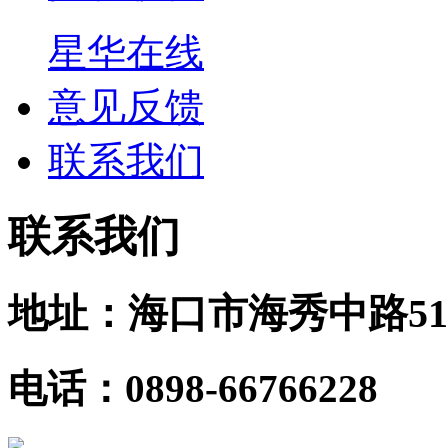
星华在线
意见反馈
联系我们
联系我们
地址：海口市海秀中路51
电话：0898-66766228