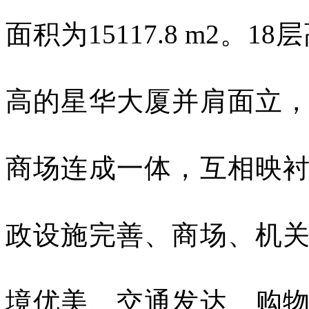
面积为15117.8 m2。
高的星华大厦并肩面立
商场连成一体，互相映
政设施完善、商场、机
境优美、交通发达、购