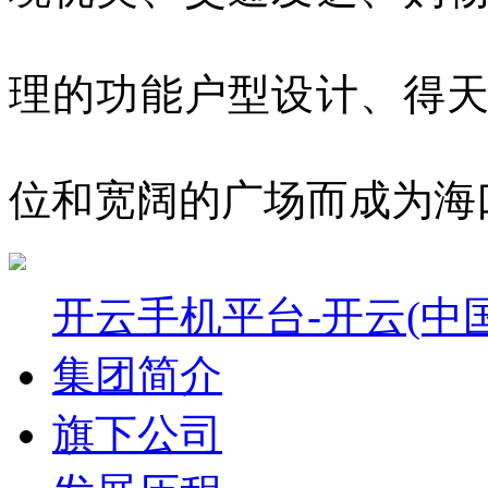
理的功能户型设计、得
位和宽阔的广场而成为海
开云手机平台-开云(中国
集团简介
旗下公司