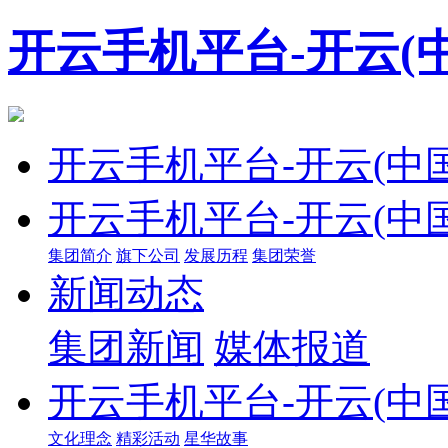
开云手机平台-开云(中
开云手机平台-开云(中国
开云手机平台-开云(中国
集团简介
旗下公司
发展历程
集团荣誉
新闻动态
集团新闻
媒体报道
开云手机平台-开云(中国
文化理念
精彩活动
星华故事