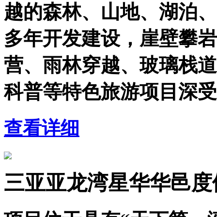
越的森林、山地、湖泊、
多年开发建设，崖壁攀岩
营、雨林穿越、玻璃栈道
科普等特色旅游项目深受
查看详细
三亚亚龙湾星华华邑度