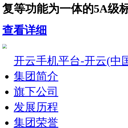
复等功能为一体的5A级
查看详细
开云手机平台-开云(中国
集团简介
旗下公司
发展历程
集团荣誉