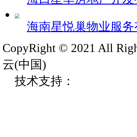
海南星悦巢物业服务
CopyRight © 2021 All
云(中国)
技术支持：