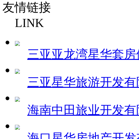
友情链接
LINK
三亚亚龙湾星华套房
三亚星华旅游开发有
海南中田旅业开发有
海口星华房地产开发