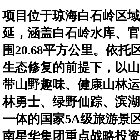
项目位于琼海白石岭区域
延，涵盖白石岭水库、官
围20.68平方公里。依
生态修复的前提下，以山
带山野趣味、健康山林运
林勇士、绿野仙踪、滨湖
一体的国家5A级旅游景
南星华集团重点战略投资