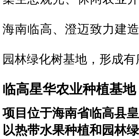
海南临高、澄迈致力建
园林绿化树基地，形成有
临高星华农业种植基地
项目位于海南省临高县皇
以热带水果种植和园林绿