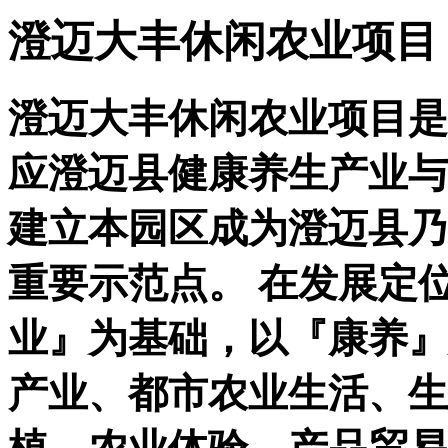
澄迈大丰休闲农业项目
澄迈大丰休闲农业项目是
应澄迈县健康养生产业与
建立本园区成为澄迈县乃
重要示范点。 在发展定
业』为基础，以『康养』
产业、都市农业生活、生