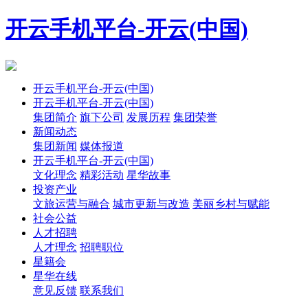
开云手机平台-开云(中国)
开云手机平台-开云(中国)
开云手机平台-开云(中国)
集团简介
旗下公司
发展历程
集团荣誉
新闻动态
集团新闻
媒体报道
开云手机平台-开云(中国)
文化理念
精彩活动
星华故事
投资产业
文旅运营与融合
城市更新与改造
美丽乡村与赋能
社会公益
人才招聘
人才理念
招聘职位
星籍会
星华在线
意见反馈
联系我们