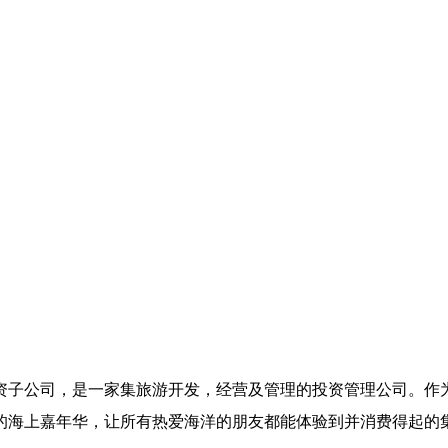
全资子公司，是一家集旅游开发，经营及管理的投资管理公司。
的海上嘉年华，让所有热爱海洋的朋友都能体验到并消费得起的