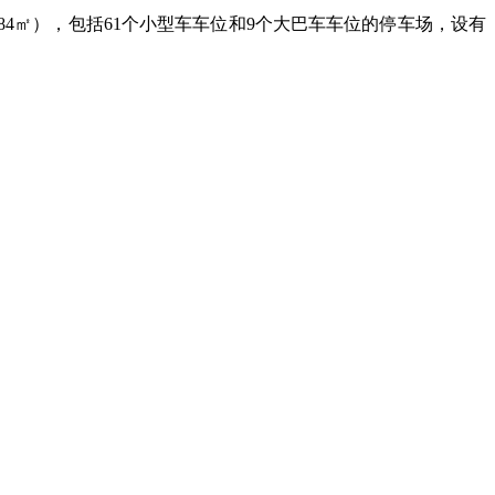
1984㎡），包括61个小型车车位和9个大巴车车位的停车场，设有