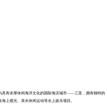
作为具有浓厚休闲海洋文化的国际海滨城市——三亚，拥有独特的
集海上观光、亲水休闲运动等水上娱乐项目。