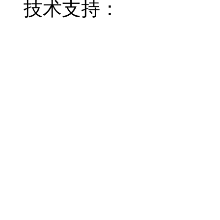
技术支持：