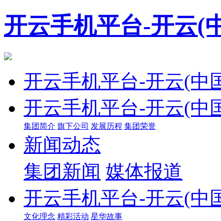
开云手机平台-开云(中
开云手机平台-开云(中国
开云手机平台-开云(中国
集团简介
旗下公司
发展历程
集团荣誉
新闻动态
集团新闻
媒体报道
开云手机平台-开云(中国
文化理念
精彩活动
星华故事