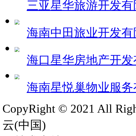
三亚星华旅游开发有
海南中田旅业开发有
海口星华房地产开发
海南星悦巢物业服务
CopyRight © 2021 All
云(中国)