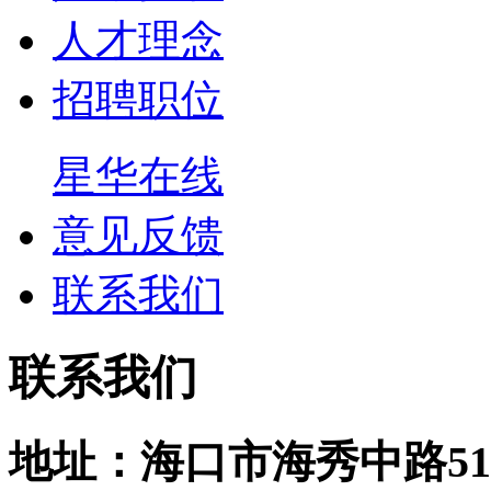
人才理念
招聘职位
星华在线
意见反馈
联系我们
联系我们
地址：海口市海秀中路51