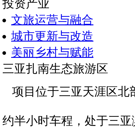
投资产业
文旅运营与融合
城市更新与改造
美丽乡村与赋能
三亚扎南生态旅游区
项目位于三亚天涯区北
约半小时车程，处于三亚