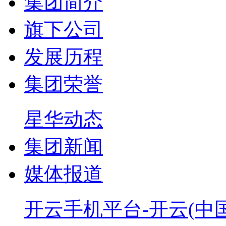
集团简介
旗下公司
发展历程
集团荣誉
星华动态
集团新闻
媒体报道
开云手机平台-开云(中国