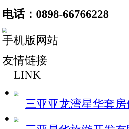
电话：0898-66766228
手机版网站
友情链接
LINK
三亚亚龙湾星华套房