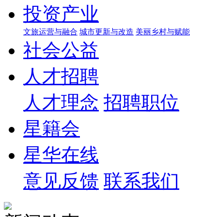
投资产业
文旅运营与融合
城市更新与改造
美丽乡村与赋能
社会公益
人才招聘
人才理念
招聘职位
星籍会
星华在线
意见反馈
联系我们