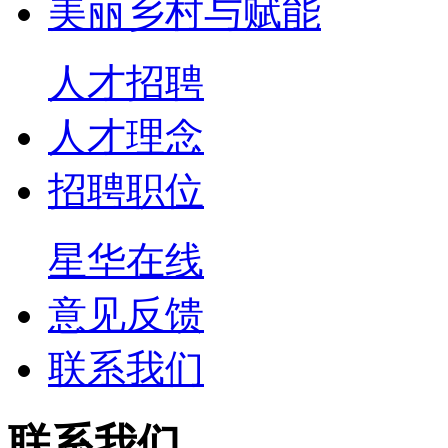
美丽乡村与赋能
人才招聘
人才理念
招聘职位
星华在线
意见反馈
联系我们
联系我们