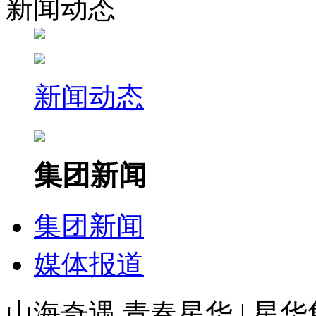
新闻动态
新闻动态
集团新闻
集团新闻
媒体报道
山海奇遇 青春星华 | 星华