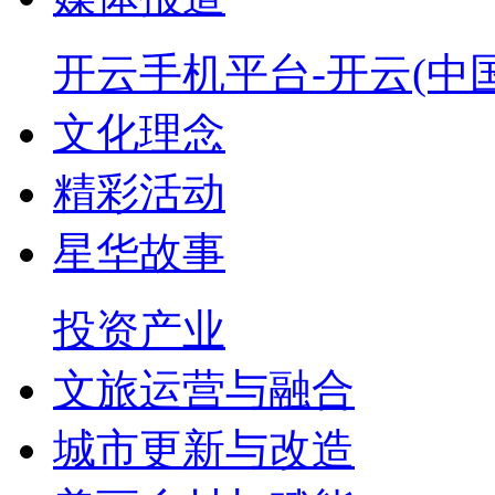
开云手机平台-开云(中国
文化理念
精彩活动
星华故事
投资产业
文旅运营与融合
城市更新与改造