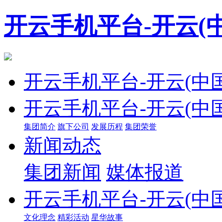
开云手机平台-开云(中
开云手机平台-开云(中国
开云手机平台-开云(中国
集团简介
旗下公司
发展历程
集团荣誉
新闻动态
集团新闻
媒体报道
开云手机平台-开云(中国
文化理念
精彩活动
星华故事