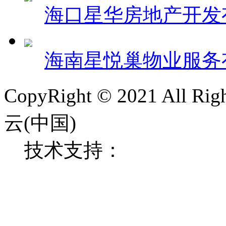
海口星华房地产开发
海南星悦巢物业服务
CopyRight © 2021 All
云(中国)
技术支持：